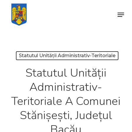
Skip
Menu
to
Close
main
Menu
content
Statutul Unității Administrativ-Teritoriale
Statutul Unității
Administrativ-
Teritoriale A Comunei
Stănișești, Județul
Bacău