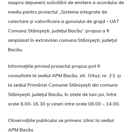
asupra depunerii solicitării de emitere a acordului de
mediu pentru proiectul „Sisteme integrate de
colectare și valorificare a gunoiului de grajd – UAT
Comuna Stănișești, județul Bacău
’
’ propus a fi
amplasat în extravilan comuna Stănișești, județul
Bacău.
Informaţiile privind proiectul propus pot fi
consultate la sediul APM Bacău, str. Oituz, nr. 23, şi
la sediul Primăriei Comunei Stănișești
din comuna
Stănișești
, județul Bacău
, în zilele de luni-joi, între
orele 8.00-16.30 şi vineri intre orele 08.00 – 14.00.
Observaţiile publicului se primesc zilnic la sediul
APM Bacău