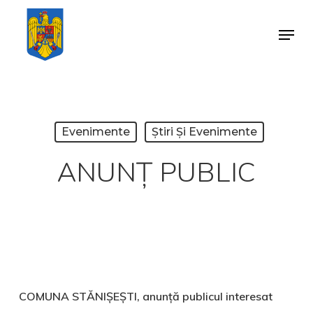
Skip
Menu
to
Close
main
Menu
content
Evenimente
Știri Și Evenimente
ANUNȚ PUBLIC
COMUNA STĂNIȘEȘTI
,
anunţă publicul interesat