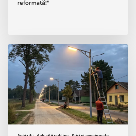
reformată!”
Achizitii
Achizitii publice
Știri și evenimente