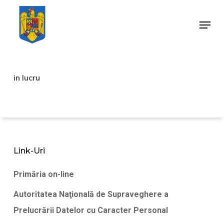
Skip
Menu
to
Close
main
Menu
content
in lucru
Link-Uri
Primăria on-line
Autoritatea Naţională de Supraveghere a
Prelucrării Datelor cu Caracter Personal