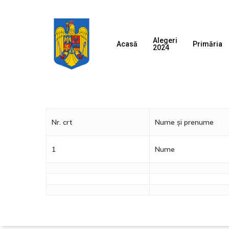
Skip
to
main
Alegeri
Acasă
Primăria
2024
content
Nr. crt
Nume și prenume
1
Nume