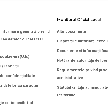
Monitorul Oficial Local
 informare generală privind
Alte documente
area datelor cu caracter
Dispozițiile autorității execu
l
Documente și informații fin
 cookie-uri (U.E.)
Hotărârile autorității delibe
și condiții
Regulamentele privind proc
 de confidențialitate
administrative
ia datelor cu caracter
Statutul unității administrati
l
teritoriale
ie de Accesibilitate