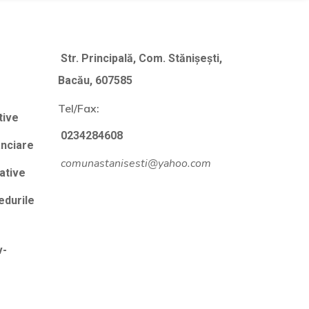
Str. Principală, Com. Stănișești,
Bacău, 607585
Tel/Fax:
tive
0234284608
anciare
comunastanisesti@yahoo.com
rative
edurile
v-