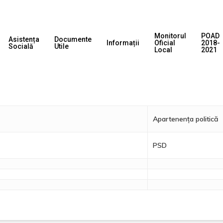
Monitorul
POAD
Asistența
Documente
Informații
Oficial
2018-
Socială
Utile
Local
2021
Apartenența politică
PSD