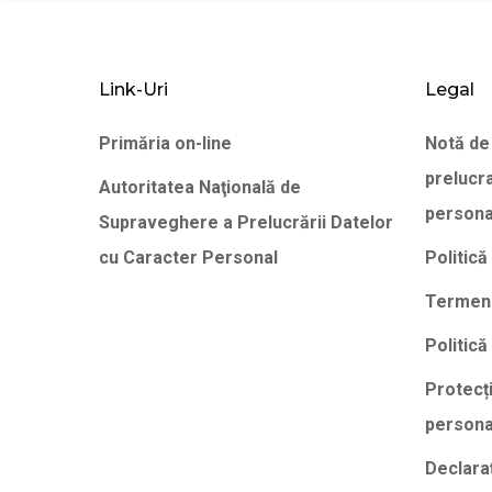
Link-Uri
Legal
Primăria on-line
Notă de
prelucr
Autoritatea Naţională de
persona
Supraveghere a Prelucrării Datelor
cu Caracter Personal
Politică
Termeni 
Politică
Protecț
persona
Declaraţ